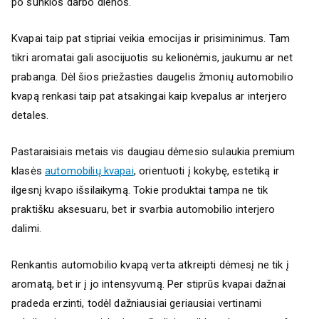
po sunkios darbo dienos.
Kvapai taip pat stipriai veikia emocijas ir prisiminimus. Tam
tikri aromatai gali asocijuotis su kelionėmis, jaukumu ar net
prabanga. Dėl šios priežasties daugelis žmonių automobilio
kvapą renkasi taip pat atsakingai kaip kvepalus ar interjero
detales.
Pastaraisiais metais vis daugiau dėmesio sulaukia premium
klasės
automobilių kvapai
, orientuoti į kokybę, estetiką ir
ilgesnį kvapo išsilaikymą. Tokie produktai tampa ne tik
praktišku aksesuaru, bet ir svarbia automobilio interjero
dalimi.
Renkantis automobilio kvapą verta atkreipti dėmesį ne tik į
aromatą, bet ir į jo intensyvumą. Per stiprūs kvapai dažnai
pradeda erzinti, todėl dažniausiai geriausiai vertinami