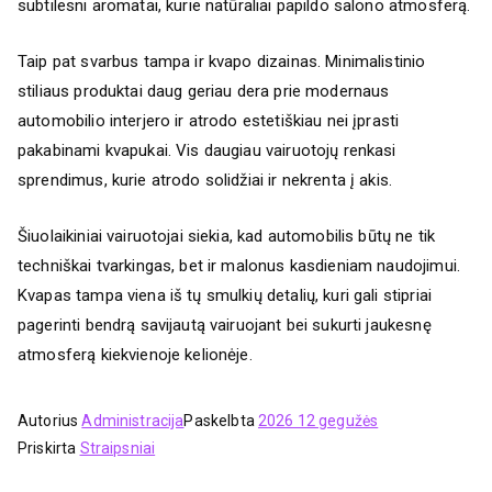
subtilesni aromatai, kurie natūraliai papildo salono atmosferą.
Taip pat svarbus tampa ir kvapo dizainas. Minimalistinio
stiliaus produktai daug geriau dera prie modernaus
automobilio interjero ir atrodo estetiškiau nei įprasti
pakabinami kvapukai. Vis daugiau vairuotojų renkasi
sprendimus, kurie atrodo solidžiai ir nekrenta į akis.
Šiuolaikiniai vairuotojai siekia, kad automobilis būtų ne tik
techniškai tvarkingas, bet ir malonus kasdieniam naudojimui.
Kvapas tampa viena iš tų smulkių detalių, kuri gali stipriai
pagerinti bendrą savijautą vairuojant bei sukurti jaukesnę
atmosferą kiekvienoje kelionėje.
Autorius
Administracija
Paskelbta
2026 12 gegužės
Priskirta
Straipsniai