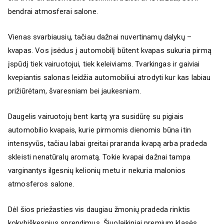
bendrai atmosferai salone.
Vienas svarbiausių, tačiau dažnai nuvertinamų dalykų –
kvapas. Vos įsėdus į automobilį būtent kvapas sukuria pirmą
įspūdį tiek vairuotojui, tiek keleiviams. Tvarkingas ir gaiviai
kvepiantis salonas leidžia automobiliui atrodyti kur kas labiau
prižiūrėtam, švaresniam bei jaukesniam.
Daugelis vairuotojų bent kartą yra susidūrę su pigiais
automobilio kvapais, kurie pirmomis dienomis būna itin
intensyvūs, tačiau labai greitai praranda kvapą arba pradeda
skleisti nenatūralų aromatą. Tokie kvapai dažnai tampa
varginantys ilgesnių kelionių metu ir nekuria malonios
atmosferos salone.
Dėl šios priežasties vis daugiau žmonių pradeda rinktis
kokybiškesnius sprendimus. Šiuolaikiniai premium klasės