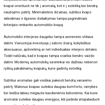
kvapai orientuoti ne tik į aromatą, bet ir į estetiką bei bendrą
naudojimo patirtį. Minimalistinis dizainas, subtilus kvapo
skleidimas ir ilgesnis išsilaikymas tampa pagrindiniais
kriterijais renkantis automobilio kvapą.
Automobilio interjeras daugeliui tampa asmeninio stiliaus
dalimi. Vairuotojai investuoja į salono švarą, kokybiškus
aksesuarus, apšvietimą ar net individualias interjero detales.
Todėl natūralu, kad ir kvapas tampa svarbia bendro vaizdo
dalimi. Modernių automobilių savininkai vis dažniau nebenori
ryškių pakabinamų kvapukų, kurie gadintų estetiką.
Subtilus aromatas gali visiškai pakeisti bendrą vairavimo
patirtį. Malonus kvapas suteikia daugiau komforto, ramybės
bei leidžia labiau mėgautis kasdienėmis kelionėmis. Kai kurie
aromatai suteikia daugiau energijos, kiti padeda atsipalaiduoti