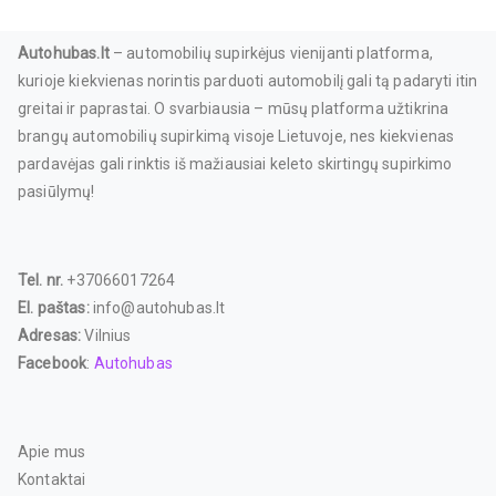
Autohubas.lt
– automobilių supirkėjus vienijanti platforma,
kurioje kiekvienas norintis parduoti automobilį gali tą padaryti itin
greitai ir paprastai. O svarbiausia – mūsų platforma užtikrina
brangų automobilių supirkimą visoje Lietuvoje, nes kiekvienas
pardavėjas gali rinktis iš mažiausiai keleto skirtingų supirkimo
pasiūlymų!
Tel. nr.
+37066017264
El. paštas:
info@autohubas.lt
Adresas:
Vilnius
Facebook
:
Autohubas
Apie mus
Kontaktai