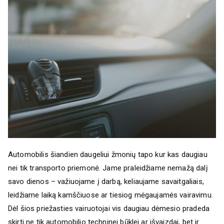
Automobilis šiandien daugeliui žmonių tapo kur kas daugiau
nei tik transporto priemonė. Jame praleidžiame nemažą dalį
savo dienos – važiuojame į darbą, keliaujame savaitgaliais,
leidžiame laiką kamščiuose ar tiesiog mėgaujamės vairavimu.
Dėl šios priežasties vairuotojai vis daugiau dėmesio pradeda
skirti ne tik automobilio techninei būklei ar išvaizdai, bet ir