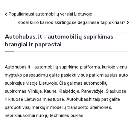
Navigacija
Populiariausi automobilių verslai Lietuvoje
Kodėl kuro kainos skirtingose degalinėse taip skiriasi?
tarp
Autohubas.lt - automobilių supirkimas
įrašų
brangiai ir paprastai
Autohubas.lt - automobilių supirkimo platforma, kurioje vienu
mygtuko paspaudimu galite pasiekti visus patikimiausius auto
supirkėjus visoje Lietuvoje. Čia galimas automobilių
supirkimas
Vilniuje
,
Kaune
,
Klaipėdoje
,
Panevėžyje
,
Šiauliuose
ir kituose Lietuvos miestuose. Autohubas.lt taip pat galite
parduoti visų markių ir modelių transporto priemones,
nepriklausomai nuo jų techninės būklės.