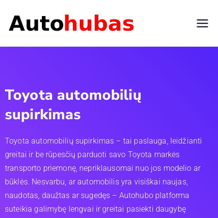
Automo
bilių
supirki
Toyota automobilių
mas |
supirkimas
Autohu
Toyota automobilių supirkimas – tai paslauga, leidžianti
greitai ir be rūpesčių parduoti savo Toyota markės
bas.lt
transporto priemonę, nepriklausomai nuo jos modelio ar
būklės. Nesvarbu, ar automobilis yra visiškai naujas,
naudotas, daužtas ar sugedęs – Autohubo platforma
suteikia galimybę lengvai ir greitai pasiekti daugybę