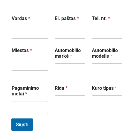
K
Vardas
*
El. paštas
*
Tel. nr.
*
u
r
o
E
l
.
Miestas
*
Automobilio
Automobilio
V
markė
*
modelis
*
a
r
d
a
s
Pagaminimo
Rida
*
Kuro tipas
*
metai
*
Siųsti