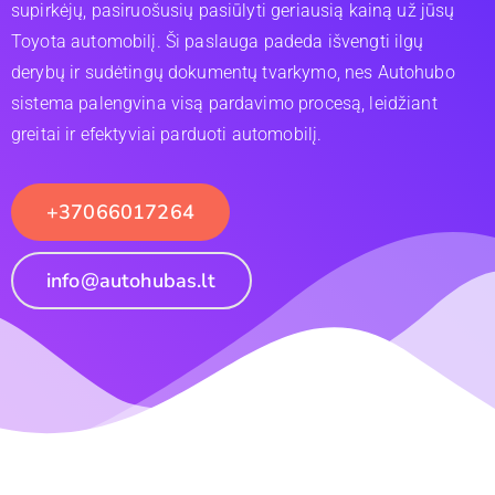
supirkėjų, pasiruošusių pasiūlyti geriausią kainą už jūsų
Toyota automobilį. Ši paslauga padeda išvengti ilgų
derybų ir sudėtingų dokumentų tvarkymo, nes Autohubo
sistema palengvina visą pardavimo procesą, leidžiant
greitai ir efektyviai parduoti automobilį.
+37066017264
info@autohubas.lt