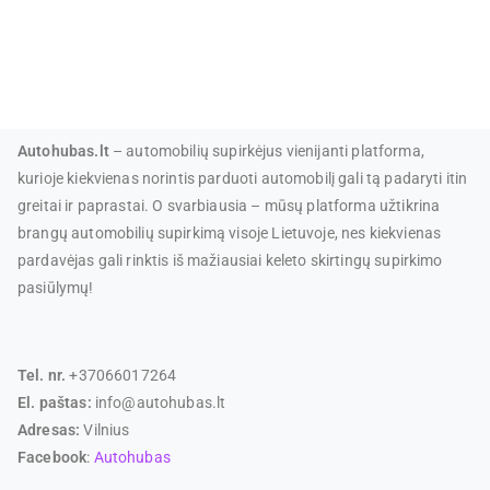
Autohubas.lt
– automobilių supirkėjus vienijanti platforma,
kurioje kiekvienas norintis parduoti automobilį gali tą padaryti itin
greitai ir paprastai. O svarbiausia – mūsų platforma užtikrina
brangų automobilių supirkimą visoje Lietuvoje, nes kiekvienas
pardavėjas gali rinktis iš mažiausiai keleto skirtingų supirkimo
pasiūlymų!
Tel. nr.
+37066017264
El. paštas:
info@autohubas.lt
Adresas:
Vilnius
Facebook
:
Autohubas