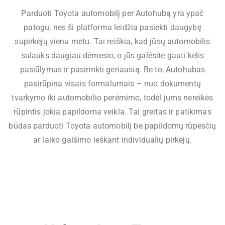
Parduoti Toyota automobilį per Autohubą yra ypač
patogu, nes ši platforma leidžia pasiekti daugybę
supirkėjų vienu metu. Tai reiškia, kad jūsų automobilis
sulauks daugiau dėmesio, o jūs galėsite gauti kelis
pasiūlymus ir pasirinkti geriausią. Be to, Autohubas
pasirūpina visais formalumais – nuo dokumentų
tvarkymo iki automobilio perėmimo, todėl jums nereikės
rūpintis jokia papildoma veikla. Tai greitas ir patikimas
būdas parduoti Toyota automobilį be papildomų rūpesčių
ar laiko gaišimo ieškant individualių pirkėjų.